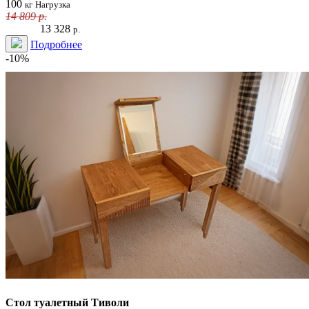
100
кг
Нагрузка
14 809
р.
13 328
р.
Подробнее
-10%
Стол туалетный Тиволи