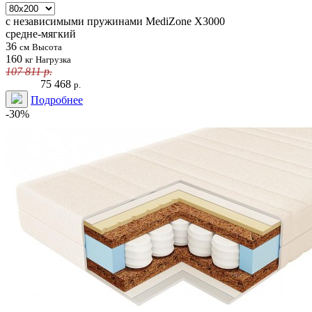
с независимыми пружинами
MediZone X3000
средне-мягкий
36
см
Высота
160
кг
Нагрузка
107 811
р.
75 468
р.
Подробнее
-30%