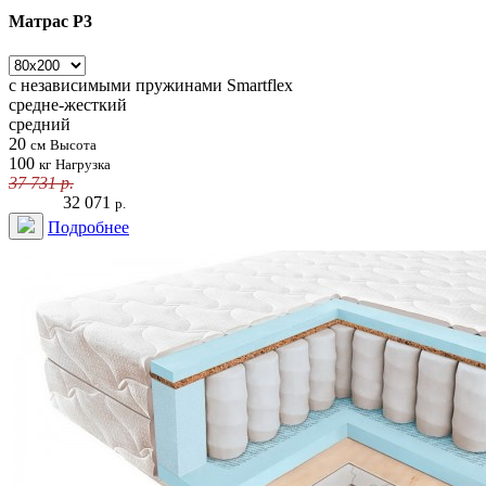
Матрас Р3
с независимыми пружинами
Smartflex
средне-жесткий
средний
20
см
Высота
100
кг
Нагрузка
37 731
р.
32 071
р.
Подробнее