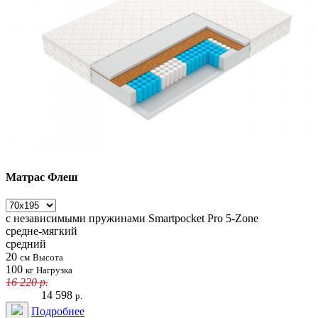
Матрас Флеш
с независимыми пружинами
Smartpocket Pro 5-Zone
средне-мягкий
средний
20
см
Высота
100
кг
Нагрузка
16 220
р.
14 598
р.
Подробнее