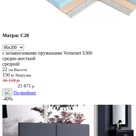
Матрас С20
с независимыми пружинами
Vernestet S300
средне-жесткий
средний
22
см
Высота
150
кг
Нагрузка
36 118
р.
21 671
р.
Подробнее
-40%