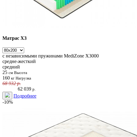
Матрас Х3
с независимыми пружинами
MediZone X3000
средне-жесткий
средний
25
см
Высота
160
кг
Нагрузка
68 932
р.
62 039
р.
Подробнее
-10%