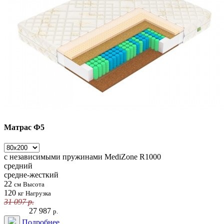
Матрас Ф5
с независимыми пружинами
MediZone R1000
средний
средне-жесткий
22
см
Высота
120
кг
Нагрузка
31 097
р.
27 987
р.
Подробнее