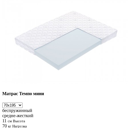
Матрас Темпо мини
беспружинный
средне-жесткий
11
см
Высота
70
кг
Нагрузка