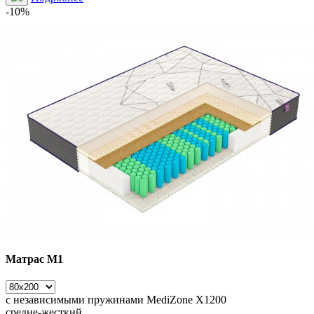
-10%
Матрас М1
с независимыми пружинами
MediZone X1200
средне-жесткий