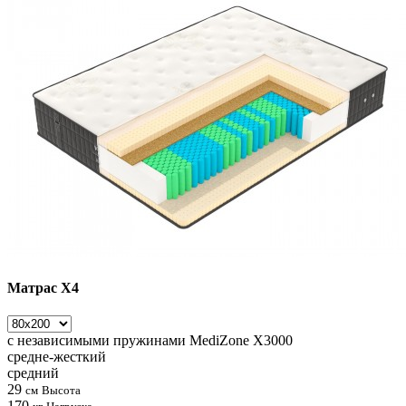
Матрас Х4
с независимыми пружинами
MediZone X3000
средне-жесткий
средний
29
см
Высота
170