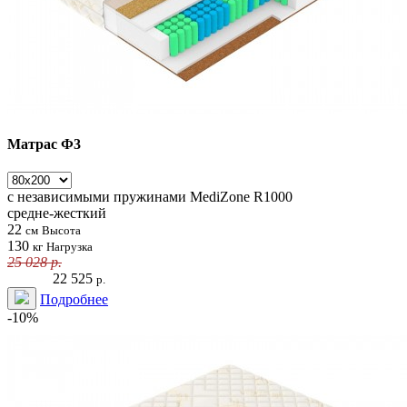
Матрас Ф3
с независимыми пружинами
MediZone R1000
средне-жесткий
22
см
Высота
130
кг
Нагрузка
25 028
р.
22 525
р.
Подробнее
-10%