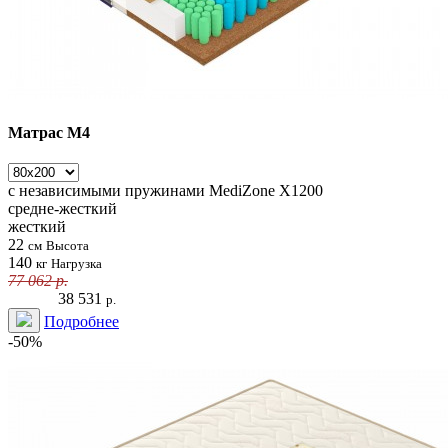
Матрас М4
с независимыми пружинами
MediZone X1200
средне-жесткий
жесткий
22
см
Высота
140
кг
Нагрузка
77 062
р.
38 531
р.
Подробнее
-50%