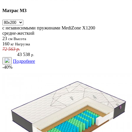
Матрас М3
с независимыми пружинами
MediZone X1200
средне-жесткий
23
см
Высота
160
кг
Нагрузка
72 563
р.
43 538
р.
Подробнее
-40%