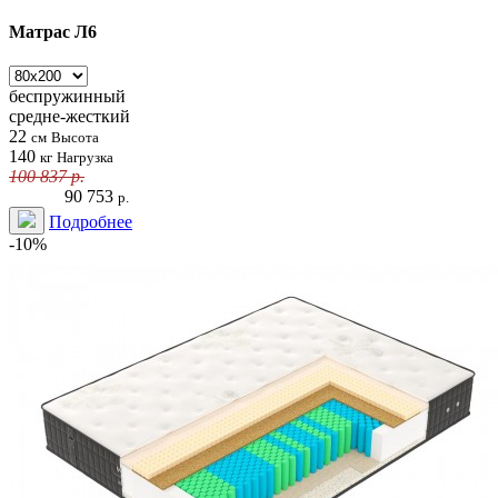
Матрас Л6
беспружинный
средне-жесткий
22
см
Высота
140
кг
Нагрузка
100 837
р.
90 753
р.
Подробнее
-10%