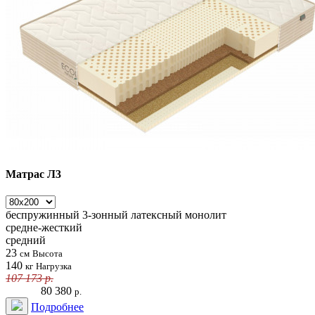
Матрас Л3
беспружинный
3-зонный латексный монолит
средне-жесткий
средний
23
см
Высота
140
кг
Нагрузка
107 173
р.
80 380
р.
Подробнее