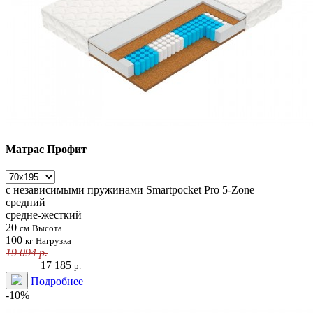
Матрас Профит
с независимыми пружинами
Smartpocket Pro 5-Zone
средний
средне-жесткий
20
см
Высота
100
кг
Нагрузка
19 094
р.
17 185
р.
Подробнее
-10%