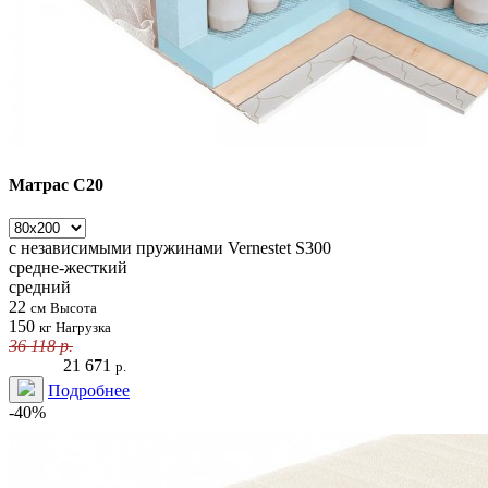
Матрас С20
с независимыми пружинами
Vernestet S300
средне-жесткий
средний
22
см
Высота
150
кг
Нагрузка
36 118
р.
21 671
р.
Подробнее
-40%