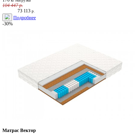
кг
Нагрузка
104 447
р.
73 113
р.
Подробнее
-30%
Матрас Вектор