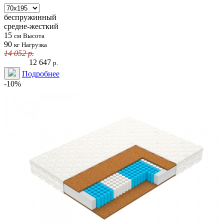
беспружинный
средне-жесткий
15
см
Высота
90
кг
Нагрузка
14 052
р.
12 647
р.
Подробнее
-10%